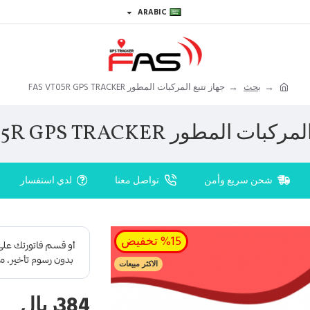
ARABIC
بحث
جهاز تتبع المركبات المطور FAS VT05R GPS TRACKER
ت المطور FAS VT05R GPS TRACKER
شحن سريع وأمن
تواصل معنا
لدي استفسار
%15 تخفيض
الاكثر مبيعات
384ريال