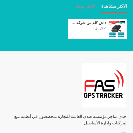
الاكثر مشاهدة
الاكثر مبيعا
✅
المواصفات الرئيسية:
دقة الكاميرا الأمامية:
FHD 1080P
داش كام من شركة جيمي تصوير أمامية داخلية JC400 بدقة FHD 1080P تدعم البث المباشر مع التتبع المباشر للمركبة
851ريال
دقة الكاميرا الداخلية:
FHD 720P مع
رؤية ليلية مدمجة
شبكات الاتصال المدعومة:
4G / 3G / 2G
دعم البث المباشر (Live Stream)
عبر الجوال أو الكمبيوتر مع
صوت
وصورة
لحظية
GPS مدمج:
يعرض الموقع، السرعة، الوقت، والتاريخ بدقة
تحليل سلوك السائق:
اكتشاف التسارع/الفرملة المفاجئة
الانعطاف الحاد
الخروج عن المسار
الحركة داخل المركبة
إدارة أسطول مركبات:
تتبع
عدة سيارات
من نفس التطبيق
احدى متاجر مؤسسة صدى العائمة للتجارة متخصصون في أنظمة تتبع
سجل تحركات حتى 6 أشهر
لجميع المسارات
المركبات وادارة الأساطيل
متابعة السيارة من عدة مستخدمين
في نفس الوقت ومن أي مكان