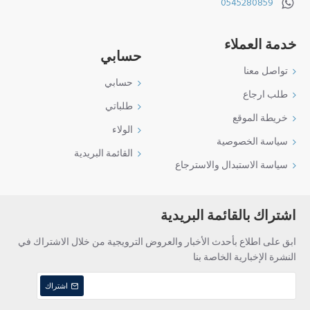
0545280859
معرفة متى وأين تم تشغيل أو إيقاف المحرك
تنبيهات فورية تشمل:
خدمة العملاء
مغادرة المنطقة المحددة
حسابي
الانعطاف الحاد
تواصل معنا
حسابي
تجاوز السرعة
طلب ارجاع
طلباتي
اهتزاز أو اصطدام المركبة
خريطة الموقع
الولاء
تدعم ذاكرة microSD حتى 256 جيجابايت
سياسة الخصوصية
مدخل الشريحة والذاكرة مزودان بمفتاح أمان لمنع العبث
القائمة البريدية
سياسة الاستبدال والاسترجاع
تطبيق Tracksolid Pro
للربط مع الجوال (iOS / Android)
تعمل مباشرة من
فيوزات السيارة
اشتراك بالقائمة البريدية
مثالية لـ:
ابق على اطلاع بأحدث الأخبار والعروض الترويجية من خلال الاشتراك في
شركات تأجير السيارات
النشرة الإخبارية الخاصة بنا
خدمات التوصيل والنقل
اشتراك
مالكي المركبات الراغبين في مراقبة السائقين
إدارة ومراقبة الأسطول عن بُعد