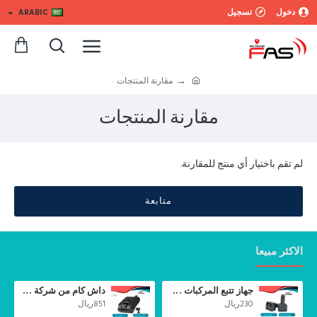
دخول
تسجيل
ARABIC
مقارنة المنتجات
مقارنة المنتجات
لم تقم باختيار أي منتج للمقارنة.
متابعة
الاكثر مبيعا
المركبات
جهاز تتبع المركبات على الولاعة FAS 200
داش كام من شركة جيمي تصوير أمامية داخلية JC400 بدقة FHD 1080P تدعم البث المباشر مع التتبع المباشر للمركبة
230ريال
851ريال