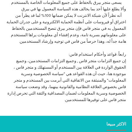
يسعى متجر بيرق بالحفاظ على جميع المعلومات الخاصة بالمستخدم
وألا يطلع عليها أحد بما يخالف هذه السياسة المعمول بها في بيرق.
أنه نظراً لأن شبكة الانترنت لا يمكن ضمانها 100% لما قد يطرأ من
اختراق أو فيروسات على أنظمة الحماية الالكترونية و على جدران الحماية
المعمول به في متجر فاس فإن متجر بيرق تنصح المستخدمين بالحفاظ
على معلوماتهم بسرية تامة، وعدم إفشاء أي معلومات يراها المستخدم
هامة جداً له، وهذا حرصاً من فاس في توجيه وإرشاد المستخدمين.
رابعاً: قواعد وأحكام استخدام فاس:
إن جميع التزامات متجر فاس , وجميع التزامات المستخدمين، وجميع
الحقوق الواردة في العلاقة بين المستخدم أو المستهلك و متجر فاس ،
موجودة هنا، حيث أن هذه القواعد هي "سياسة الخصوصية وسرية
المعلومات" والمنبثقة من الاتفاقية التي أبرمت بين المستخدم و متجر
فاس بخصوص العلاقة النظامية والقانونية بينهما، وقد وضعت سياسة
الخصوصية وسرية المعلومات لضمان المصداقية والثقة التي تحرص إدارة
متجر فاس على توفيرها للمستخدمين.
الاكثر مبيعا