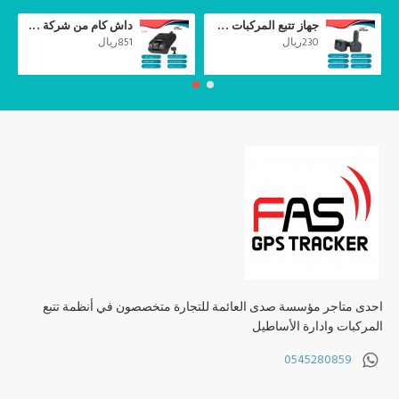
المركبات
جهاز تتبع المركبات على الولاعة FAS 200
داش كام من شركة جيمي تصوير أمامية داخلية JC400 بدقة FHD 1080P تدعم البث المباشر مع التتبع المباشر للمركبة
230ريال
851ريال
احدى متاجر مؤسسة صدى العائمة للتجارة متخصصون في أنظمة تتبع
المركبات وادارة الأساطيل
0545280859